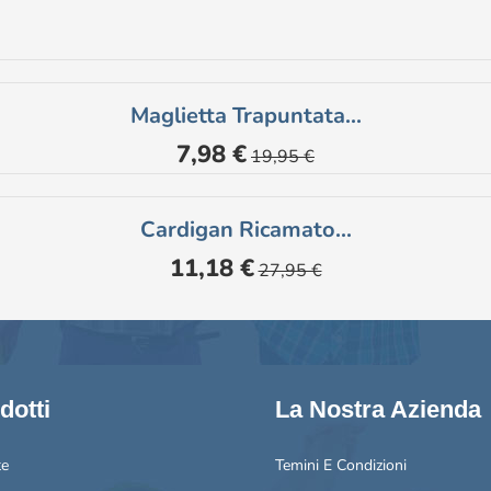
Maglietta Trapuntata...
Prezzo
Prezzo
7,98 €
19,95 €
base
Cardigan Ricamato...
Prezzo
Prezzo
11,18 €
27,95 €
base
dotti
La Nostra Azienda
te
Temini E Condizioni