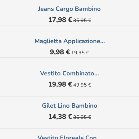
Jeans Cargo Bambino
Prezzo
Prezzo
17,98 €
35,95 €
base
Maglietta Applicazione...
Prezzo
Prezzo
9,98 €
19,95 €
base
Vestito Combinato...
Prezzo
Prezzo
19,98 €
49,95 €
base
Gilet Lino Bambino
Prezzo
Prezzo
14,38 €
35,95 €
base
Vestito Floreale Con...