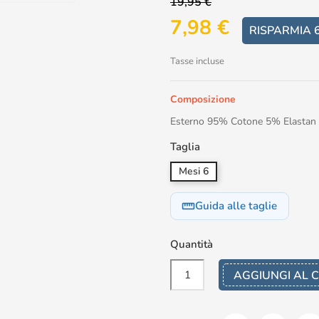
19,95 €
7,98 €
RISPARMIA 
Tasse incluse
Composizione
Esterno 95% Cotone 5% Elastan
Taglia
Mesi 6
Guida alle taglie
straighten
Quantità
AGGIUNGI AL 