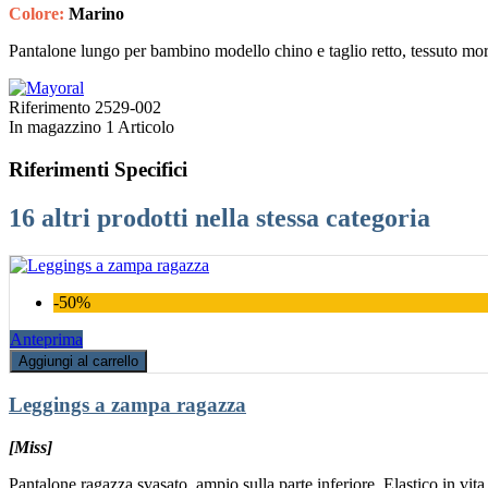
Colore:
Marino
Pantalone lungo per bambino modello chino e taglio retto, tessuto mor
Riferimento
2529-002
In magazzino
1 Articolo
Riferimenti Specifici
16 altri prodotti nella stessa categoria
-50%
Anteprima
Aggiungi al carrello
Leggings a zampa ragazza
[Miss]
Pantalone ragazza svasato, ampio sulla parte inferiore. Elastico in vita