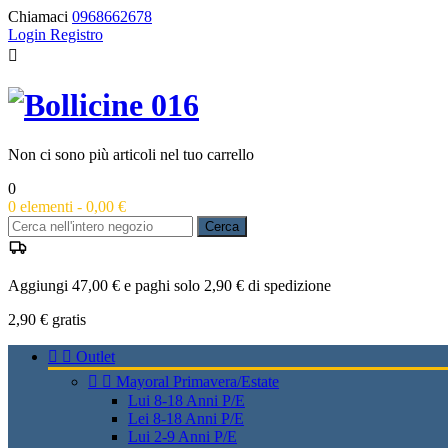
Chiamaci
0968662678
Login
Registro

Non ci sono più articoli nel tuo carrello
0
0
elementi -
0,00 €
Cerca
Aggiungi 47,00 € e paghi solo 2,90 € di spedizione
2,90 €
gratis


Outlet


Mayoral Primavera/Estate
Lui 8-18 Anni P/E
Lei 8-18 Anni P/E
Lui 2-9 Anni P/E