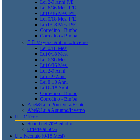
Lei 2-9 Anni P/E
Lei 6/36 Mesi P/E
Lui 6/36 Mesi P/E
Lei 0/18 Mesi P/E
Lui 0/18 Mesi P/E
Corredino - Bimbo
Corredino - Bimba


Mayoral Autunno/Inverno
Lei 0/18 Mesi
Lui 0/18 Mesi
Lei 6/36 Mesi
Lui 6/36 Mesi
Lei 2-9 Anni
Lui 2-9 Anni
Lei 8-18 Anni
Lui 8-18 Anni
Corredino - Bimbo
Corredino - Bimba
Abel&Lula Primavera/Estate
Abel&Lula Autunno/Inverno


Offerte
Sconti del 70% ed oltre
Offerte al 50%


Neonato (0/18 Mesi)