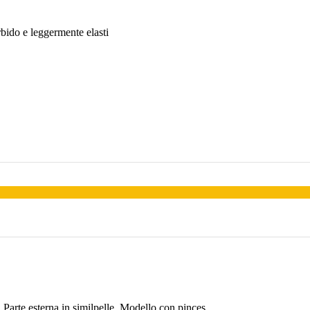
bido e leggermente elasti
. Parte esterna in similpelle. Modello con pinces.