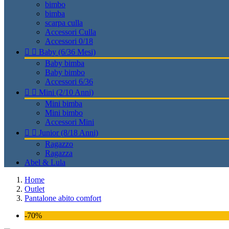
bimbo
bimba
scarpa culla
Accessori Culla
Accessori 0/18


Baby (6/36 Mesi)
Baby bimba
Baby bimbo
Accessori 6/36


Mini (2/10 Anni)
Mini bimba
Mini bimbo
Accessori Mini


Junior (8/18 Anni)
Ragazzo
Ragazza
Abel & Lula
Home
Outlet
Pantalone abito comfort
-70%