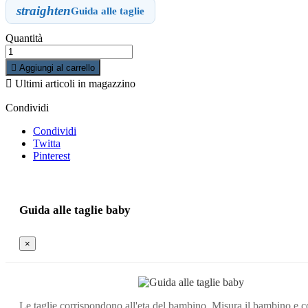
straighten
Guida alle taglie
Quantità

Aggiungi al carrello

Ultimi articoli in magazzino
Condividi
Condividi
Twitta
Pinterest
Guida alle taglie baby
×
Le taglie corrispondono all'eta del bambino. Misura il bambino e c