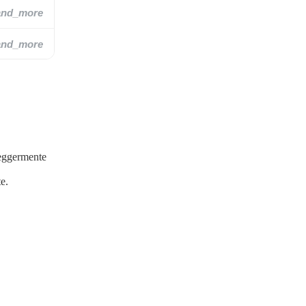
and_more
and_more
leggermente
te.