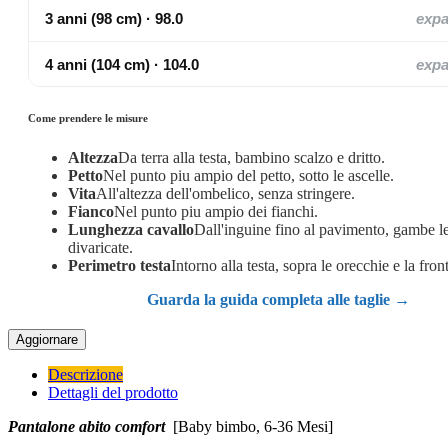
3 anni (98 cm) · 98.0
exp
4 anni (104 cm) · 104.0
exp
Come prendere le misure
Altezza
Da terra alla testa, bambino scalzo e dritto.
Petto
Nel punto piu ampio del petto, sotto le ascelle.
Vita
All'altezza dell'ombelico, senza stringere.
Fianco
Nel punto piu ampio dei fianchi.
Lunghezza cavallo
Dall'inguine fino al pavimento, gambe 
divaricate.
Perimetro testa
Intorno alla testa, sopra le orecchie e la fron
Guarda la guida completa alle taglie →
Descrizione
Dettagli del prodotto
Pantalone abito comfort
[Baby bimbo, 6-36 Mesi]