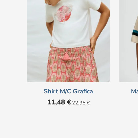
Shirt M/c Grafica
Ma
Prezzo
Prezzo
11,48 €
22,95 €
base