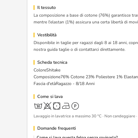
Il tessuto
La composizione a base di cotone (76%) garantisce trasp
mentre l'elastan (1%) assicura una certa libertà di mo
Vestibilità
Disponibile in taglie per ragazzi dagli 8 ai 18 anni, cop
nostra guida taglie o di contattarci direttamente.
Scheda tecnica
ColoreShitake
Composizione76% Cotone 23% Poliestere 1% Elastan
Fascia d'etàRagazzo - 8/18 Anni
Come si lava
Lavaggio in lavatrice a massimo 30 °C · Non candeggiare · 
Domande frequenti
Come si lava questa felpa senza rovinarla?