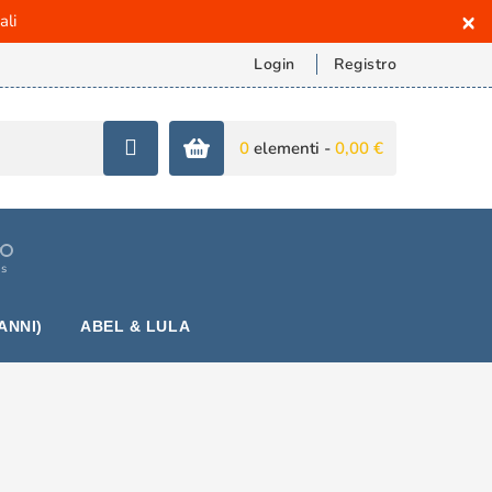
×
ali
Login
Registro
0
elementi -
0,00 €
is
ANNI)
ABEL & LULA