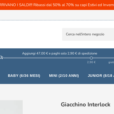
RIVANO I SALDI!!! Ribassi dal 50% al 70% su capi Estivi ed Invern
Aggiungi 47,00 € e paghi solo 2,90 € di spedizione
2,90 €
grat
BABY (6/36 MESI)
MINI (2/10 ANNI)
JUNIOR (8/18 
Giacchino Interlock