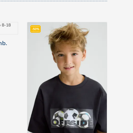
-50%
-50%
mb.