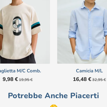
glietta M/c Comb.
Camicia M/l
Prezzo
Prezzo
Prezzo
Prezzo
9,98 €
16,48 €
19,95 €
32,95 €
base
base
Potrebbe Anche Piacerti