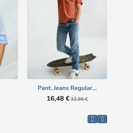
Pant. Jeans Regular...
M
Prezzo
Prezzo
16,48 €
32,95 €
base