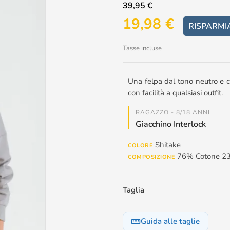
39,95 €
19,98 €
RISPARMI
Tasse incluse
Una felpa dal tono neutro e 
con facilità a qualsiasi outfit.
RAGAZZO - 8/18 ANNI
Giacchino Interlock
Shitake
COLORE
76% Cotone 23
COMPOSIZIONE
Taglia
Guida alle taglie
straighten