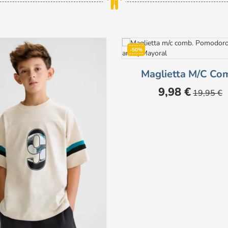
-50%
Maglietta M/c Co
Prezzo
Prezzo
9,98 €
19,95 €
base