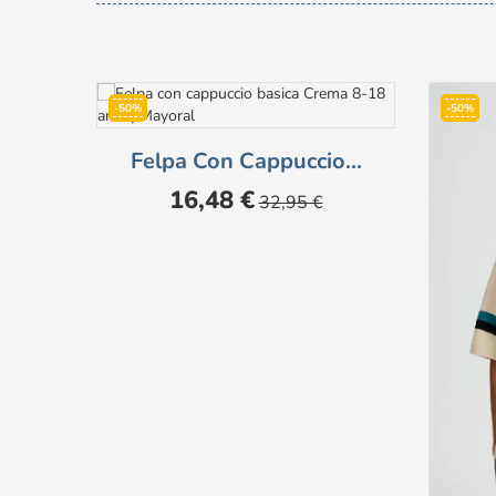
-50%
-50%
Felpa Con Cappuccio...
Prezzo
Prezzo
16,48 €
32,95 €
base