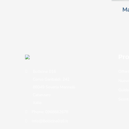
Ma
Pro
Bollicine 016
Offer
Corso Garibaldi, 242
Nuovi
88049 Soveria Mannelli
Guida
Catanzaro
Scont
Italia
Phone:
0968662678
Info@bollicine016.it