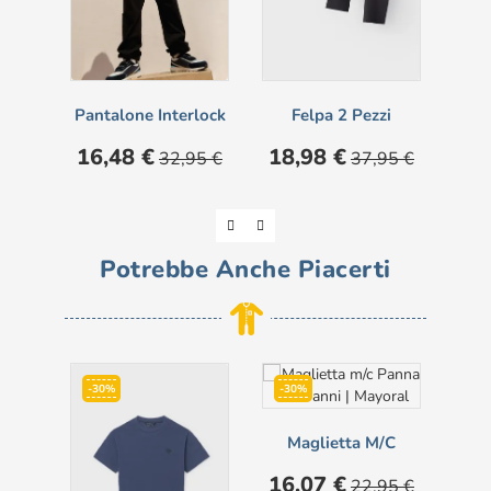
Pantalone Interlock
Felpa 2 Pezzi
M
Prezzo
Prezzo
Prezzo
Prezzo
16,48 €
18,98 €
32,95 €
37,95 €
base
base
Pre
13
Potrebbe Anche Piacerti
-30%
-30%
-5
Maglietta M/c
Cam
Prezzo
Prezzo
16,07 €
22,95 €