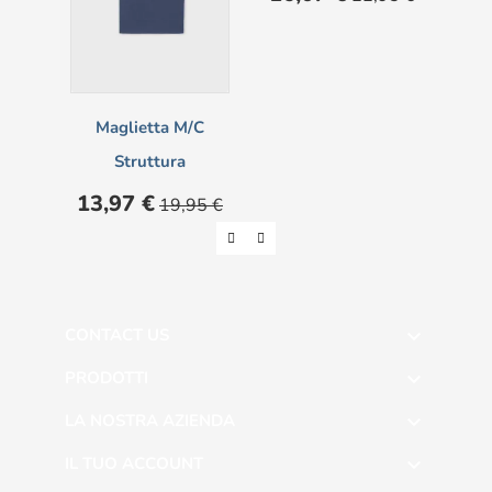
base
Pre
16
Maglietta M/c
Struttura
Prezzo
Prezzo
13,97 €
19,95 €
base
CONTACT US

PRODOTTI

LA NOSTRA AZIENDA

IL TUO ACCOUNT
