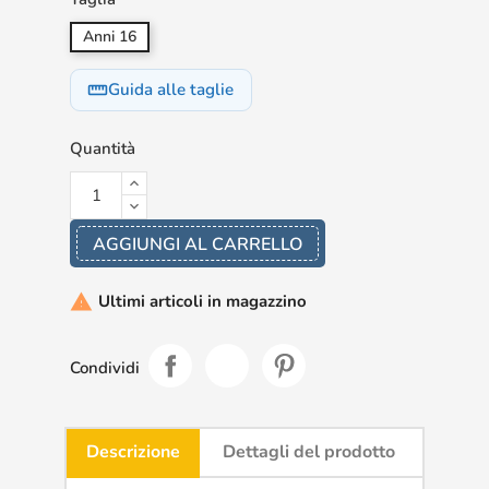
Anni 16
Guida alle taglie
straighten
Quantità
AGGIUNGI AL CARRELLO
Ultimi articoli in magazzino

Condividi
Descrizione
Dettagli del prodotto