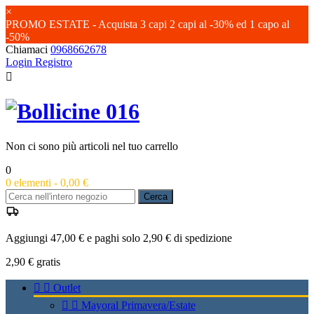
×
PROMO ESTATE - Acquista 3 capi 2 capi al -30% ed 1 capo al
-50%
Chiamaci
0968662678
Login
Registro

Non ci sono più articoli nel tuo carrello
0
0
elementi -
0,00 €
Cerca
Aggiungi 47,00 € e paghi solo 2,90 € di spedizione
2,90 €
gratis


Outlet


Mayoral Primavera/Estate