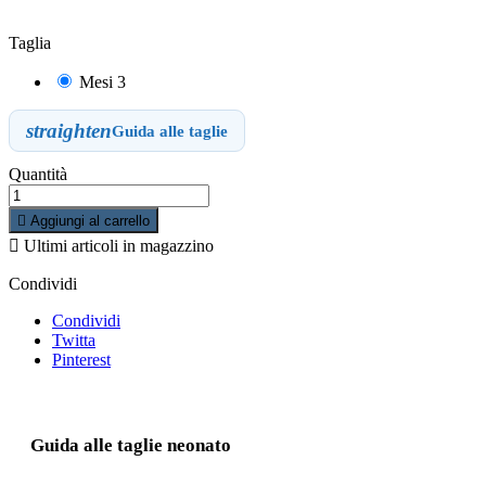
Taglia
Mesi 3
straighten
Guida alle taglie
Quantità

Aggiungi al carrello

Ultimi articoli in magazzino
Condividi
Condividi
Twitta
Pinterest
Guida alle taglie neonato