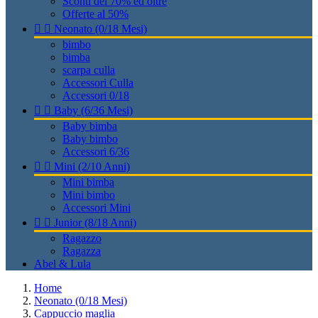
Sconti del 70% ed oltre
Offerte al 50%


Neonato (0/18 Mesi)
bimbo
bimba
scarpa culla
Accessori Culla
Accessori 0/18


Baby (6/36 Mesi)
Baby bimba
Baby bimbo
Accessori 6/36


Mini (2/10 Anni)
Mini bimba
Mini bimbo
Accessori Mini


Junior (8/18 Anni)
Ragazzo
Ragazza
Abel & Lula
Home
Neonato (0/18 Mesi)
Cappuccio maglia