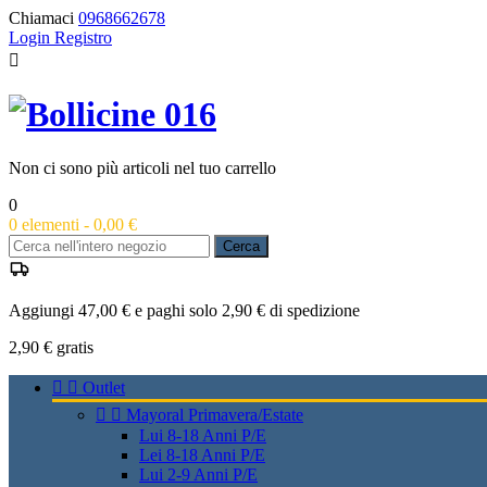
Chiamaci
0968662678
Login
Registro

Non ci sono più articoli nel tuo carrello
0
0
elementi -
0,00 €
Cerca
Aggiungi 47,00 € e paghi solo 2,90 € di spedizione
2,90 €
gratis


Outlet


Mayoral Primavera/Estate
Lui 8-18 Anni P/E
Lei 8-18 Anni P/E
Lui 2-9 Anni P/E