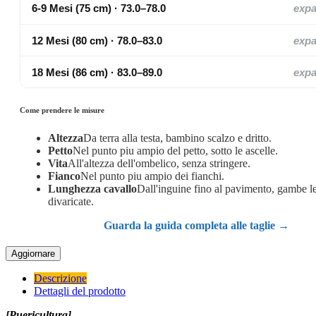
6-9 Mesi (75 cm) · 73.0–78.0
exp
12 Mesi (80 cm) · 78.0–83.0
exp
18 Mesi (86 cm) · 83.0–89.0
exp
Come prendere le misure
Altezza
Da terra alla testa, bambino scalzo e dritto.
Petto
Nel punto piu ampio del petto, sotto le ascelle.
Vita
All'altezza dell'ombelico, senza stringere.
Fianco
Nel punto piu ampio dei fianchi.
Lunghezza cavallo
Dall'inguine fino al pavimento, gambe 
divaricate.
Guarda la guida completa alle taglie →
Descrizione
Dettagli del prodotto
[Puericultura]