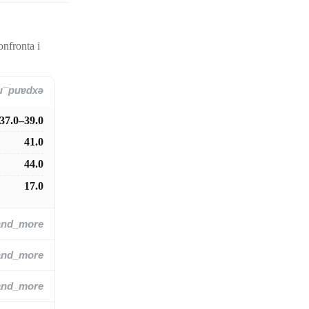
onfronta i
and_more
37.0–39.0
41.0
44.0
17.0
and_more
and_more
and_more