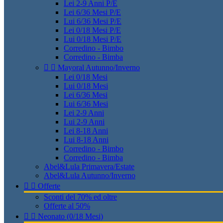
Lei 2-9 Anni P/E
Lei 6/36 Mesi P/E
Lui 6/36 Mesi P/E
Lei 0/18 Mesi P/E
Lui 0/18 Mesi P/E
Corredino - Bimbo
Corredino - Bimba


Mayoral Autunno/Inverno
Lei 0/18 Mesi
Lui 0/18 Mesi
Lei 6/36 Mesi
Lui 6/36 Mesi
Lei 2-9 Anni
Lui 2-9 Anni
Lei 8-18 Anni
Lui 8-18 Anni
Corredino - Bimbo
Corredino - Bimba
Abel&Lula Primavera/Estate
Abel&Lula Autunno/Inverno


Offerte
Sconti del 70% ed oltre
Offerte al 50%


Neonato (0/18 Mesi)