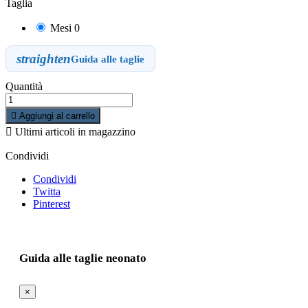
Taglia
Mesi 0
straighten
Guida alle taglie
Quantità

Aggiungi al carrello

Ultimi articoli in magazzino
Condividi
Condividi
Twitta
Pinterest
Guida alle taglie neonato
×