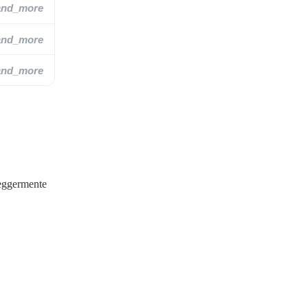
and_more
and_more
and_more
leggermente