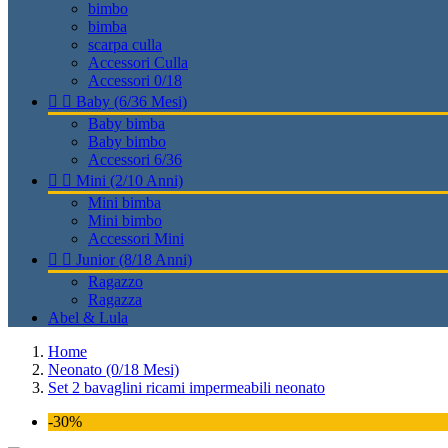
bimbo
bimba
scarpa culla
Accessori Culla
Accessori 0/18


Baby (6/36 Mesi)
Baby bimba
Baby bimbo
Accessori 6/36


Mini (2/10 Anni)
Mini bimba
Mini bimbo
Accessori Mini


Junior (8/18 Anni)
Ragazzo
Ragazza
Abel & Lula
Home
Neonato (0/18 Mesi)
Set 2 bavaglini ricami impermeabili neonato
-30%