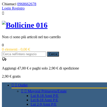
Chiamaci
0968662678
Login
Registro

Non ci sono più articoli nel tuo carrello
0
0
elementi -
0,00 €
Cerca
Aggiungi 47,00 € e paghi solo 2,90 € di spedizione
2,90 €
gratis


Outlet


Mayoral Primavera/Estate
Lui 8-18 Anni P/E
Lei 8-18 Anni P/E
Lui 2-9 Anni P/E