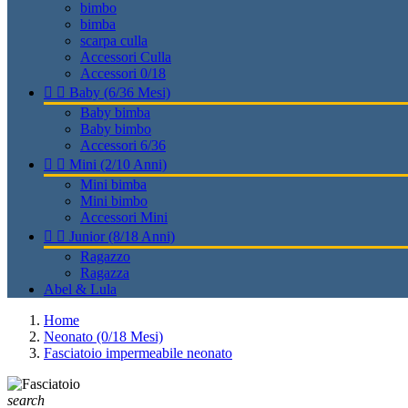
bimbo
bimba
scarpa culla
Accessori Culla
Accessori 0/18


Baby (6/36 Mesi)
Baby bimba
Baby bimbo
Accessori 6/36


Mini (2/10 Anni)
Mini bimba
Mini bimbo
Accessori Mini


Junior (8/18 Anni)
Ragazzo
Ragazza
Abel & Lula
Home
Neonato (0/18 Mesi)
Fasciatoio impermeabile neonato
search