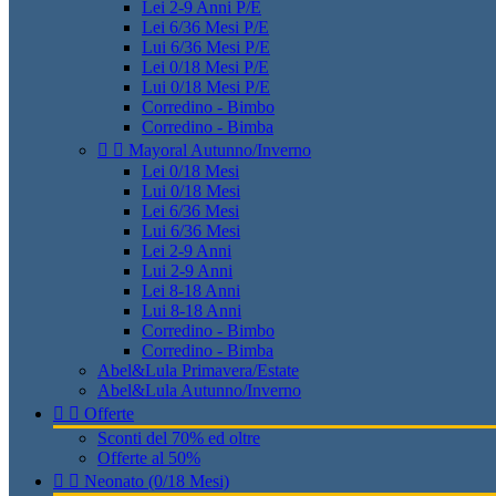
Lei 2-9 Anni P/E
Lei 6/36 Mesi P/E
Lui 6/36 Mesi P/E
Lei 0/18 Mesi P/E
Lui 0/18 Mesi P/E
Corredino - Bimbo
Corredino - Bimba


Mayoral Autunno/Inverno
Lei 0/18 Mesi
Lui 0/18 Mesi
Lei 6/36 Mesi
Lui 6/36 Mesi
Lei 2-9 Anni
Lui 2-9 Anni
Lei 8-18 Anni
Lui 8-18 Anni
Corredino - Bimbo
Corredino - Bimba
Abel&Lula Primavera/Estate
Abel&Lula Autunno/Inverno


Offerte
Sconti del 70% ed oltre
Offerte al 50%


Neonato (0/18 Mesi)