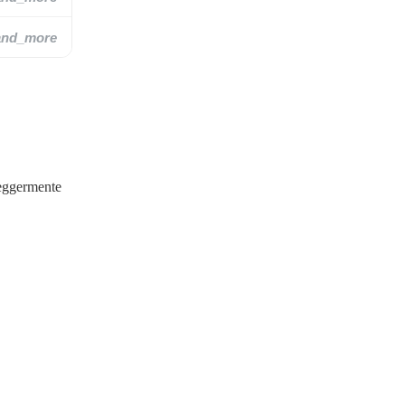
and_more
leggermente