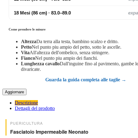
18 Mesi (86 cm) · 83.0–89.0
exp
Come prendere le misure
Altezza
Da terra alla testa, bambino scalzo e dritto.
Petto
Nel punto piu ampio del petto, sotto le ascelle.
Vita
All'altezza dell'ombelico, senza stringere.
Fianco
Nel punto piu ampio dei fianchi.
Lunghezza cavallo
Dall'inguine fino al pavimento, gambe 
divaricate.
Guarda la guida completa alle taglie →
Descrizione
Dettagli del prodotto
PUERICULTURA
Fasciatoio Impermeabile Neonato