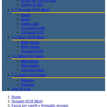
Sconti del 70% ed oltre
Offerte al 50%


Neonato (0/18 Mesi)
bimbo
bimba
scarpa culla
Accessori Culla
Accessori 0/18


Baby (6/36 Mesi)
Baby bimba
Baby bimbo
Accessori 6/36


Mini (2/10 Anni)
Mini bimba
Mini bimbo
Accessori Mini


Junior (8/18 Anni)
Ragazzo
Ragazza
Abel & Lula
Home
Neonato (0/18 Mesi)
Fascia per capelli e fermaglio neonato