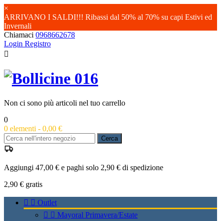
×
ARRIVANO I SALDI!!! Ribassi dal 50% al 70% su capi Estivi ed
Invernali
Chiamaci
0968662678
Login
Registro

Non ci sono più articoli nel tuo carrello
0
0
elementi -
0,00 €
Cerca
Aggiungi 47,00 € e paghi solo 2,90 € di spedizione
2,90 €
gratis


Outlet


Mayoral Primavera/Estate