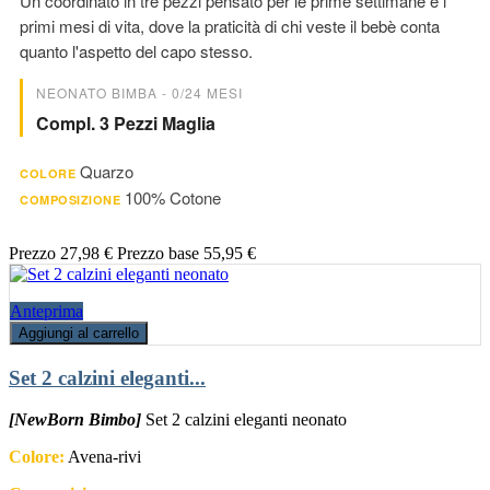
Un coordinato in tre pezzi pensato per le prime settimane e i
primi mesi di vita, dove la praticità di chi veste il bebè conta
quanto l'aspetto del capo stesso.
NEONATO BIMBA - 0/24 MESI
Compl. 3 Pezzi Maglia
Quarzo
COLORE
100% Cotone
COMPOSIZIONE
Prezzo
27,98 €
Prezzo base
55,95 €
Anteprima
Aggiungi al carrello
Set 2 calzini eleganti...
[NewBorn Bimbo]
Set 2 calzini eleganti neonato
Colore:
Avena-rivi