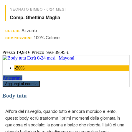
NEONATO BIMBO - 0/24 MESI
Comp. Ghettina Maglia
Azzurro
COLORE
100% Cotone
COMPOSIZIONE
Prezzo
19,98 €
Prezzo base
39,95 €
-50%
Anteprima
Aggiungi al carrello
Body tutu
All'ora del risveglio, quando tutto è ancora morbido e lento,
questo body ecrù trasforma i primi momenti della giornata in
qualcosa di speciale: la gonna a balze che ricorda il tutù di una
piccola ballerina lo rende diverso da un semplice body.