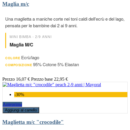
Maglia m/c
Una maglietta a maniche corte nei toni caldi dell'ecrù e del lago,
pensata per le bambine dai 2 ai 9 anni.
MINI BIMBA - 2/9 ANNI
Maglia M/c
Ecrù/lago
COLORE
95% Cotone 5% Elastan
COMPOSIZIONE
Prezzo
16,07 €
Prezzo base
22,95 €
-30%
Anteprima
Aggiungi al carrello
Maglietta m/c "crocodile"