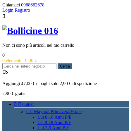
Chiamaci
0968662678
Login
Registro

Non ci sono più articoli nel tuo carrello
0
0
elementi -
0,00 €
Cerca
Aggiungi 47,00 € e paghi solo 2,90 € di spedizione
2,90 €
gratis


Outlet


Mayoral Primavera/Estate
Lui 8-18 Anni P/E
Lei 8-18 Anni P/E
Lui 2-9 Anni P/E