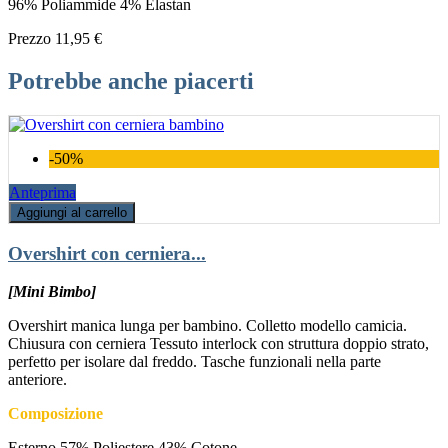
96% Poliammide 4% Elastan
Prezzo
11,95 €
Potrebbe anche piacerti
-50%
Anteprima
Aggiungi al carrello
Overshirt con cerniera...
[Mini Bimbo]
Overshirt manica lunga per bambino. Colletto modello camicia.
Chiusura con cerniera Tessuto interlock con struttura doppio strato,
perfetto per isolare dal freddo. Tasche funzionali nella parte
anteriore.
Composizione
Esterno 57% Poliestere 43% Cotone