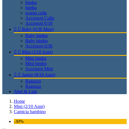
bimbo
bimba
scarpa culla
Accessori Culla
Accessori 0/18


Baby (6/36 Mesi)
Baby bimba
Baby bimbo
Accessori 6/36


Mini (2/10 Anni)
Mini bimba
Mini bimbo
Accessori Mini


Junior (8/18 Anni)
Ragazzo
Ragazza
Abel & Lula
Home
Mini (2/10 Anni)
Camicia bambino
-30%