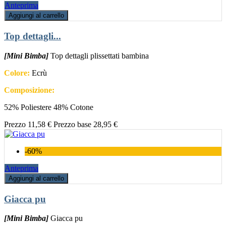
Anteprima
Aggiungi al carrello
Top dettagli...
[Mini Bimba]
Top dettagli plissettati bambina
Colore:
Ecrù
Composizione:
52% Poliestere 48% Cotone
Prezzo
11,58 €
Prezzo base
28,95 €
-60%
Anteprima
Aggiungi al carrello
Giacca pu
[Mini Bimba]
Giacca pu