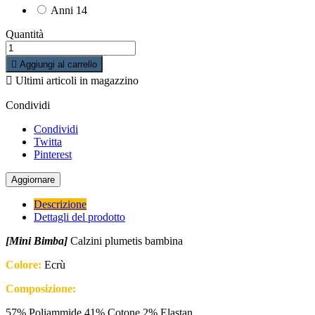
Anni 14
Quantità

Aggiungi al carrello

Ultimi articoli in magazzino
Condividi
Condividi
Twitta
Pinterest
Descrizione
Dettagli del prodotto
[Mini Bimba]
Calzini plumetis bambina
Colore:
Ecrù
Composizione:
57% Poliammide 41% Cotone 2% Elastan