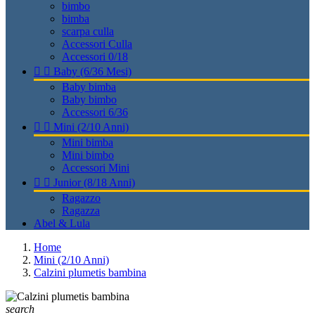
bimbo
bimba
scarpa culla
Accessori Culla
Accessori 0/18


Baby (6/36 Mesi)
Baby bimba
Baby bimbo
Accessori 6/36


Mini (2/10 Anni)
Mini bimba
Mini bimbo
Accessori Mini


Junior (8/18 Anni)
Ragazzo
Ragazza
Abel & Lula
Home
Mini (2/10 Anni)
Calzini plumetis bambina
search