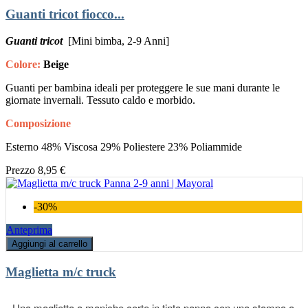
Guanti tricot fiocco...
Guanti tricot
[Mini bimba, 2-9 Anni]
Colore:
Beige
Guanti per bambina ideali per proteggere le sue mani durante le
giornate invernali. Tessuto caldo e morbido.
Composizione
Esterno 48% Viscosa 29% Poliestere 23% Poliammide
Prezzo
8,95 €
-30%
Anteprima
Aggiungi al carrello
Maglietta m/c truck
Una maglietta a maniche corte in tinta panna con una stampa a