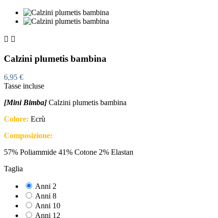


Calzini plumetis bambina
6,95 €
Tasse incluse
[Mini Bimba]
Calzini plumetis bambina
Colore:
Ecrù
Composizione:
57% Poliammide 41% Cotone 2% Elastan
Taglia
Anni 2
Anni 8
Anni 10
Anni 12