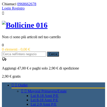
Chiamaci
0968662678
Login
Registro

Non ci sono più articoli nel tuo carrello
0
0
elementi -
0,00 €
Cerca
Aggiungi 47,00 € e paghi solo 2,90 € di spedizione
2,90 €
gratis


Outlet


Mayoral Primavera/Estate
Lui 8-18 Anni P/E
Lei 8-18 Anni P/E
Lui 2-9 Anni P/E