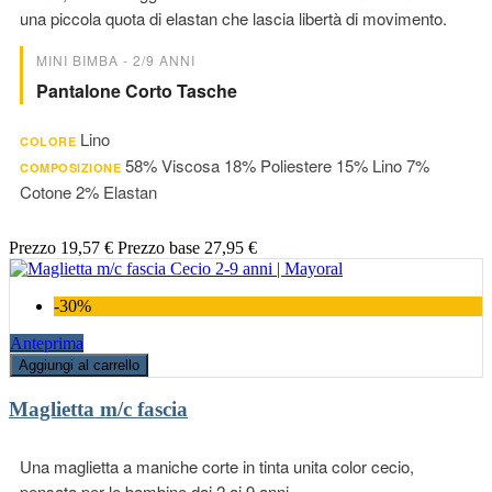
una piccola quota di elastan che lascia libertà di movimento.
MINI BIMBA - 2/9 ANNI
Pantalone Corto Tasche
Lino
COLORE
58% Viscosa 18% Poliestere 15% Lino 7%
COMPOSIZIONE
Cotone 2% Elastan
Prezzo
19,57 €
Prezzo base
27,95 €
-30%
Anteprima
Aggiungi al carrello
Maglietta m/c fascia
Una maglietta a maniche corte in tinta unita color cecio,
pensata per le bambine dai 2 ai 9 anni.