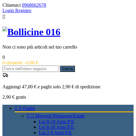
Chiamaci
0968662678
Login
Registro

Non ci sono più articoli nel tuo carrello
0
0
elementi -
0,00 €
Cerca
Aggiungi 47,00 € e paghi solo 2,90 € di spedizione
2,90 €
gratis


Outlet


Mayoral Primavera/Estate
Lui 8-18 Anni P/E
Lei 8-18 Anni P/E
Lui 2-9 Anni P/E