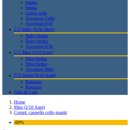
bimbo
bimba
scarpa culla
Accessori Culla
Accessori 0/18


Baby (6/36 Mesi)
Baby bimba
Baby bimbo
Accessori 6/36


Mini (2/10 Anni)
Mini bimba
Mini bimbo
Accessori Mini


Junior (8/18 Anni)
Ragazzo
Ragazza
Abel & Lula
Home
Mini (2/10 Anni)
Compl. cappello collo guanti
-60%