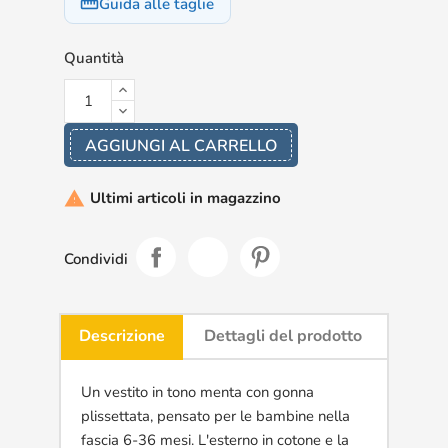
Guida alle taglie
straighten
Quantità
AGGIUNGI AL CARRELLO
Ultimi articoli in magazzino

Condividi
Descrizione
Dettagli del prodotto
Un vestito in tono menta con gonna
plissettata, pensato per le bambine nella
fascia 6-36 mesi. L'esterno in cotone e la