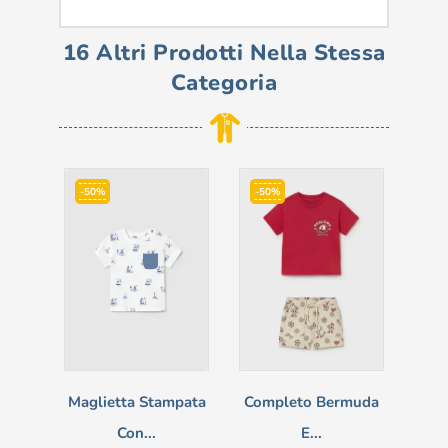
16 Altri Prodotti Nella Stessa
Categoria
-50%
-50%
Maglietta Stampata
Completo Bermuda
C
Con...
E...