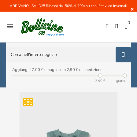
ARRIVANO I SALDI!!! Ribassi dal 50% al 70% su capi Estivi ed Invernali
×
0

Aggiungi 47,00 € e paghi solo 2,90 € di spedizione
2,90 €
gratis
-50%