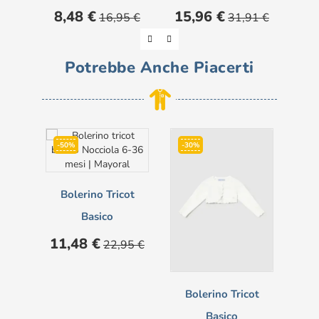
Prezzo
Prezzo
Prezzo
Prezzo
8,48 €
15,96 €
16,95 €
31,91 €
base
base
Potrebbe Anche Piacerti
-50%
-30%
-5
Bolerino Tricot
Basico
Prezzo
Prezzo
11,48 €
22,95 €
base
Bolerino Tricot
Basico
Pre