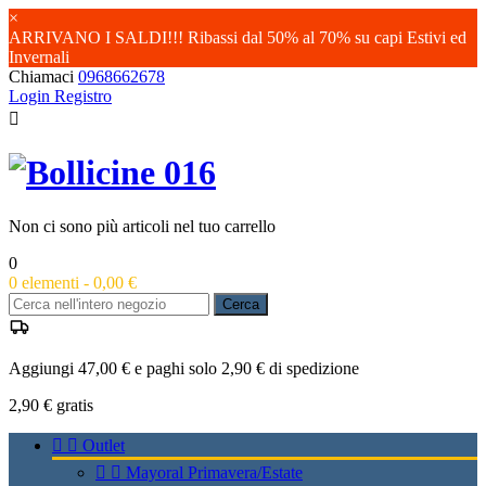
×
ARRIVANO I SALDI!!! Ribassi dal 50% al 70% su capi Estivi ed
Invernali
Chiamaci
0968662678
Login
Registro

Non ci sono più articoli nel tuo carrello
0
0
elementi -
0,00 €
Cerca
Aggiungi 47,00 € e paghi solo 2,90 € di spedizione
2,90 €
gratis


Outlet


Mayoral Primavera/Estate