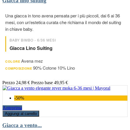
Giacca lino suiting
Una giacca in tono avena pensata per i più piccoli, dai 6 ai 36
mesi, con un'estetica curata che richiama il mondo del suiting
in chiave baby.
BABY BIMBO - 6/36 MESI
Giacca Lino Suiting
Avena mez
COLORE
90% Cotone 10% Lino
COMPOSIZIONE
Prezzo
24,98 €
Prezzo base
49,95 €
-50%
Anteprima
Aggiungi al carrello
Giacca a vento...