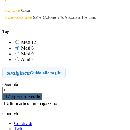
Capri
COLORE
92% Cotone 7% Viscosa 1% Lino
COMPOSIZIONE
Taglia
Mesi 12
Mesi 6
Mesi 9
Anni 2
straighten
Guida alle taglie
Quantità

Aggiungi al carrello

Ultimi articoli in magazzino
Condividi
Condividi
Twitta