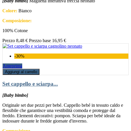
[Baby bimbo]
Maglietta interattiva freccia neonato
Colore:
Bianco
Composizione:
100% Cotone
Prezzo
8,48 €
Prezzo base
16,95 €
-30%
Anteprima
Aggiungi al carrello
Set cappello e sciarpa...
[Baby bimbo]
Originale set due pezzi per bebé. Cappello bebé in tessuto caldo e
flessibile che garantisce una vestibilità comoda e protegge dal
freddo. Elementi decorativi: pompon. Sciarpa per bebé ideale da
indossare durante le fredde giornate d'inverno.
Composizione