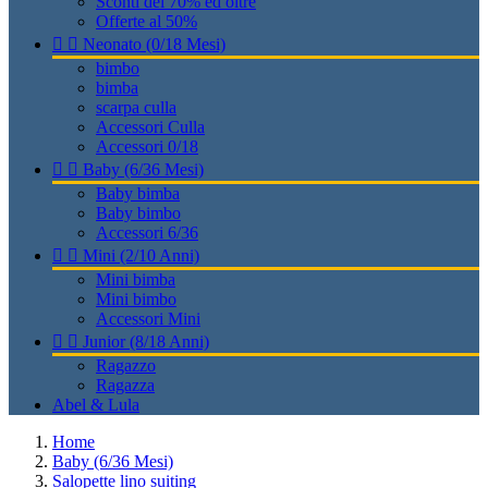
Sconti del 70% ed oltre
Offerte al 50%


Neonato (0/18 Mesi)
bimbo
bimba
scarpa culla
Accessori Culla
Accessori 0/18


Baby (6/36 Mesi)
Baby bimba
Baby bimbo
Accessori 6/36


Mini (2/10 Anni)
Mini bimba
Mini bimbo
Accessori Mini


Junior (8/18 Anni)
Ragazzo
Ragazza
Abel & Lula
Home
Baby (6/36 Mesi)
Salopette lino suiting