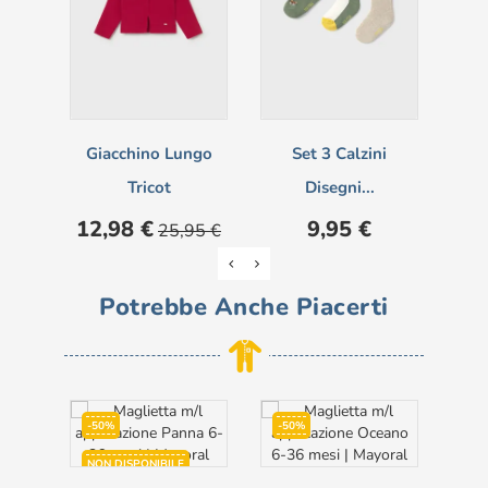
Giacchino Lungo
Set 3 Calzini
C
Tricot
Disegni...
Pre
6,
Prezzo
Prezzo
Prezzo
12,98 €
9,95 €
25,95 €
base
Potrebbe Anche Piacerti
-50%
-50%
-5
NON DISPONIBILE