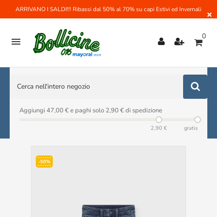
ARRIVANO I SALDI!!! Ribassi dal 50% al 70% su capi Estivi ed Invernali
×
0

Aggiungi 47,00 € e paghi solo 2,90 € di spedizione
2,90 €
gratis
-50%