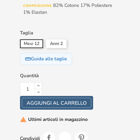
82% Cotone 17% Poliestere
COMPOSIZIONE
1% Elastan
Taglia
Mesi 12
Anni 2
Guida alle taglie
straighten
Quantità
AGGIUNGI AL CARRELLO
Ultimi articoli in magazzino

Condividi