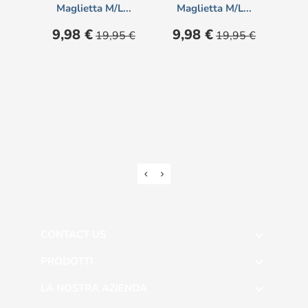
Maglietta M/l...
Maglietta M/l...
Pol
Prezzo
Prezzo
Prezzo
Prezzo
Pre
9,98 €
9,98 €
11
19,95 €
19,95 €
base
base
CONTACT US

PRODOTTI

LA NOSTRA AZIENDA
