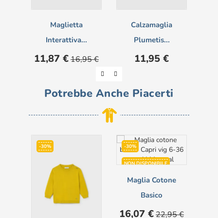
Maglietta
Calzamaglia
Gi
Interattiva...
Plumetis...
Prezzo
Prezzo
Prezzo
Pre
11,87 €
11,95 €
18
16,95 €
base
Potrebbe Anche Piacerti
-30%
-30%
-3
NON DISPONIBILE
Maglia Cotone
Basico
Prezzo
Prezzo
Pre
16,07 €
16
22,95 €