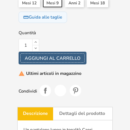
Mesi 12
Mesi 9
Anni 2
Mesi 18
Guida alle taglie
straighten
Quantità
AGGIUNGI AL CARRELLO
Ultimi articoli in magazzino

Condividi
Descrizione
Dettagli del prodotto
Un pantalone lungo in tonalità Capri