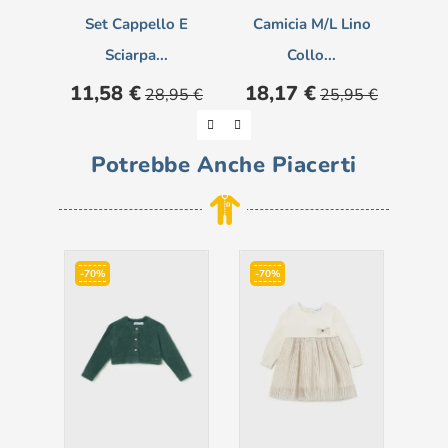
Set Cappello E
Camicia M/l Lino
Sciarpa...
Collo...
Prezzo
Prezzo
Prezzo
Prezzo
Pre
11,58 €
18,17 €
30
28,95 €
25,95 €
base
base
Potrebbe Anche Piacerti
-70%
-70%
-5
Pre
6,