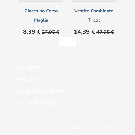
Giacchino Corto
Vestito Combinato
Maglia
Tricot
Prezzo
Prezzo
Prezzo
Prezzo
8,39 €
14,39 €
27,95 €
47,95 €
base
base
CONTACT US

PRODOTTI

LA NOSTRA AZIENDA

IL TUO ACCOUNT

© 2026 - Software e-commerce di Bollicine 016