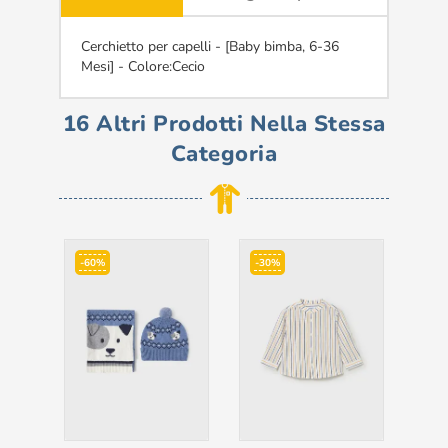
Cerchietto per capelli - [Baby bimba, 6-36
Mesi] - Colore:Cecio
16 Altri Prodotti Nella Stessa
Categoria
-60%
-30%
-3