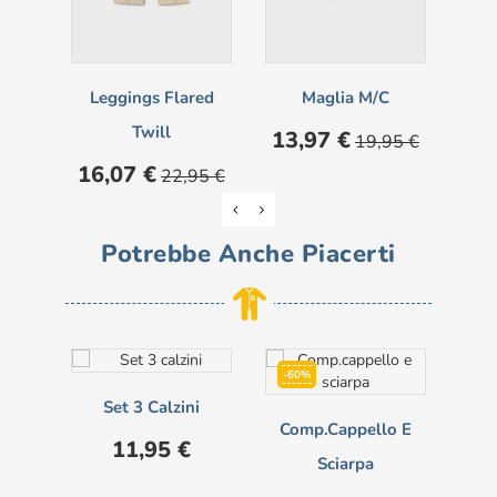
Leggings Flared
Maglia M/c
Twill
Prezzo
Prezzo
13,97 €
19,95 €
base
Prezzo
Prezzo
16,07 €
22,95 €
base
Potrebbe Anche Piacerti
-60%
Set 3 Calzini
Comp.cappello E
Prezzo
11,95 €
Sciarpa