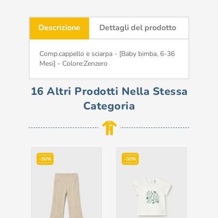
Descrizione
Dettagli del prodotto
Comp.cappello e sciarpa - [Baby bimba, 6-36
Mesi] - Colore:Zenzero
16 Altri Prodotti Nella Stessa
Categoria
-30%
-30%
-5
F
Pre
6,