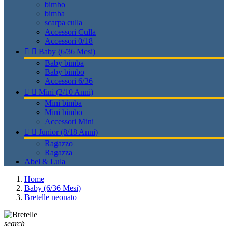
bimbo
bimba
scarpa culla
Accessori Culla
Accessori 0/18


Baby (6/36 Mesi)
Baby bimba
Baby bimbo
Accessori 6/36


Mini (2/10 Anni)
Mini bimba
Mini bimbo
Accessori Mini


Junior (8/18 Anni)
Ragazzo
Ragazza
Abel & Lula
Home
Baby (6/36 Mesi)
Bretelle neonato
search