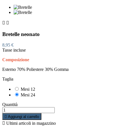


Bretelle neonato
8,95 €
Tasse incluse
Composizione
Esterno 70% Poliestere 30% Gomma
Taglia
Mesi 12
Mesi 24
Quantità

Aggiungi al carrello

Ultimi articoli in magazzino