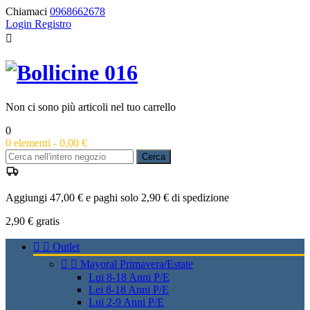
Chiamaci
0968662678
Login
Registro

Non ci sono più articoli nel tuo carrello
0
0
elementi -
0,00 €
Cerca
Aggiungi 47,00 € e paghi solo 2,90 € di spedizione
2,90 €
gratis


Outlet


Mayoral Primavera/Estate
Lui 8-18 Anni P/E
Lei 8-18 Anni P/E
Lui 2-9 Anni P/E