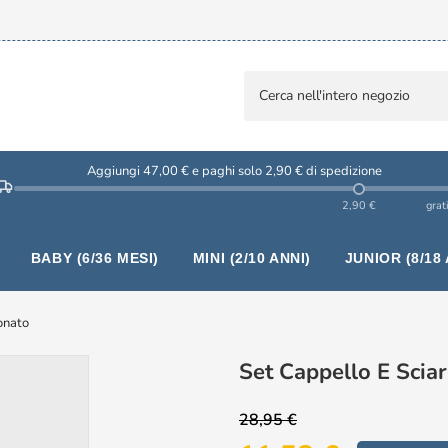
Aggiungi 47,00 € e paghi solo 2,90 € di spedizione
2,90 €
grat
BABY (6/36 MESI)
MINI (2/10 ANNI)
JUNIOR (8/18 
eonato
Set Cappello E Scia
28,95 €