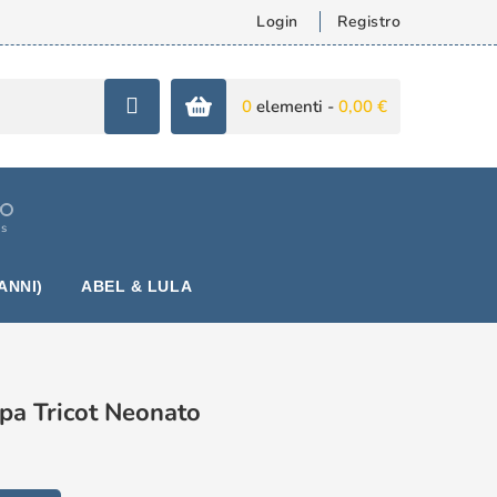
Login
Registro
0
elementi -
0,00 €
is
ANNI)
ABEL & LULA
rpa Tricot Neonato