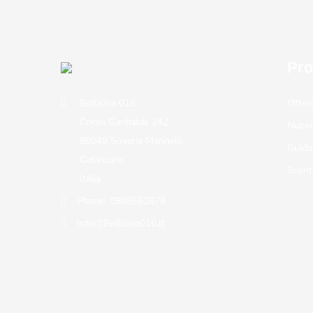
Pro
Bollicine 016
Offer
Corso Garibaldi, 242
Nuovi
88049 Soveria Mannelli
Guida
Catanzaro
Scont
Italia
Phone:
0968662678
Info@bollicine016.it