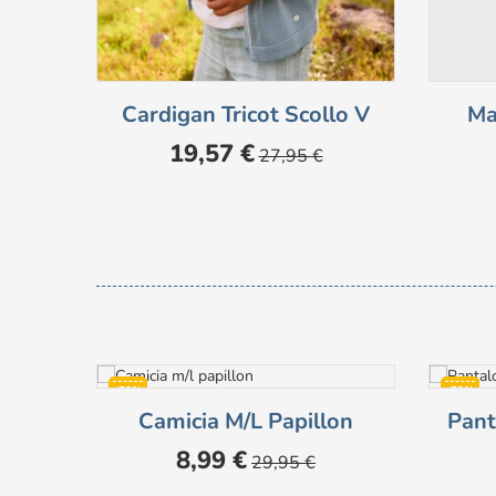
Cardigan Tricot Scollo V
Ma
Prezzo
Prezzo
19,57 €
27,95 €
base
-70%
-70%
Camicia M/l Papillon
Pant
Prezzo
Prezzo
8,99 €
29,95 €
base