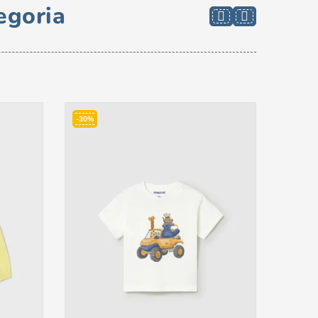
egoria
-30%
-30%