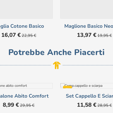
glia Cotone Basico
Maglione Basico Ne
Prezzo
Prezzo
Prezzo
Prezzo
16,07 €
13,97 €
22,95 €
19,95 €
base
base
Potrebbe Anche Piacerti
-60%
alone Abito Comfort
Set Cappello E Sciar
Prezzo
Prezzo
Prezzo
Prezzo
8,99 €
11,58 €
29,95 €
28,95 €
base
base