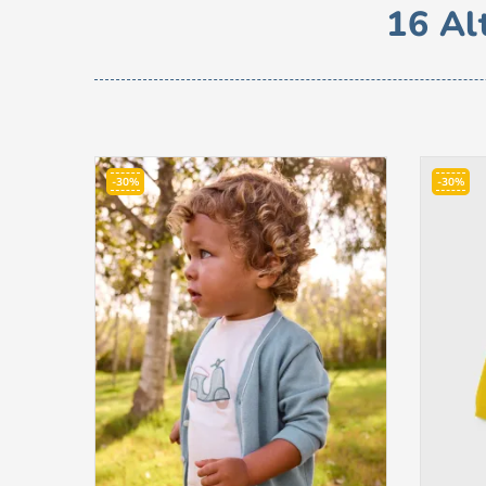
16 Al
-30%
-30%