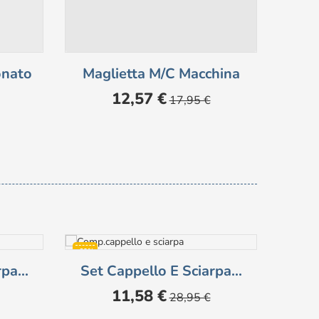
onato
Maglietta M/c Macchina
Le
Prezzo
Prezzo
12,57 €
17,95 €
base
-60%
pa...
Set Cappello E Sciarpa...
Prezzo
Prezzo
11,58 €
28,95 €
base